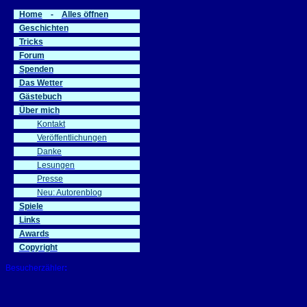
Home
-
Alles öffnen
Geschichten
Tricks
Forum
Spenden
Das Wetter
Gästebuch
Über mich
Kontakt
Veröffentlichungen
Danke
Lesungen
Presse
Neu: Autorenblog
Spiele
Links
Awards
Copyright
:
Besucherzähler