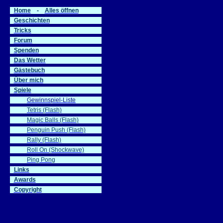
Home
-
Alles öffnen
Geschichten
Tricks
Forum
Spenden
Das Wetter
Gästebuch
Über mich
Spiele
Gewinnspiel-Liste
Tetris (Flash)
Magic Balls (Flash)
Penguin Push (Flash)
Rally (Flash)
Roll On (Shockwave)
Ping Pong
Links
Awards
Copyright