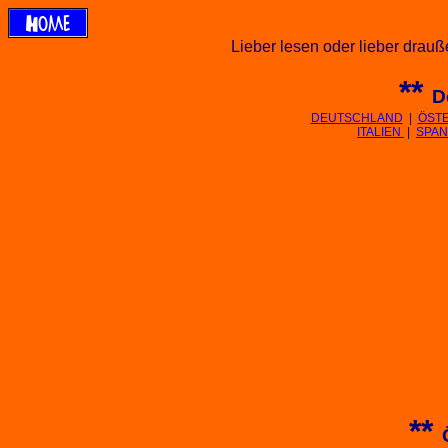
Lieber lesen oder lieber drauße
**
D
DEUTSCHLAND
|
ÖST
ITALIEN
|
SPAN
**