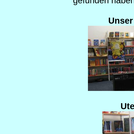
gefunden haben,
Unser
Ut