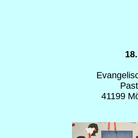
18.
Evangelis
Past
41199 M