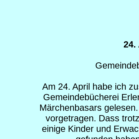
24.
Gemeindeb
Am 24. April habe ich 
Gemeindebücherei Erle
Märchenbasars gelesen. 
vorgetragen. Dass tro
einige Kinder und Erwa