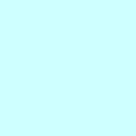
Geschichten Mitmachen Mi
Kinder Kindergeschichten 
Geschichten Mitmachen Mi
Kinder Kindergeschichten 
Geschichten Mitmachen Mi
Kinder Kindergeschichten 
Geschichten Mitmachen Mi
Kinder Kindergeschichten 
Geschichten Mitmachen Mi
Kinder Kindergeschichten 
Geschichten Mitmachen Mi
Kinder Kindergeschichten 
Geschichten Mitmachen Mi
Kinder Kindergeschichten 