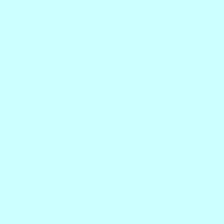
Geschichten Mitmachen Mi
Kinder Kindergeschichten 
Geschichten Mitmachen Mi
Kinder Kindergeschichten 
Geschichten Mitmachen Mi
Kinder Kindergeschichten 
Geschichten Mitmachen Mi