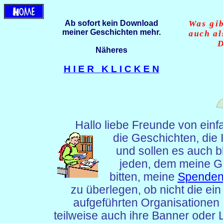
Ab sofort kein Download
Was gib
meiner Geschichten mehr.
auch al
D
Näheres
H I E R
K L I C K E N
Hallo liebe Freunde von ein
die Geschichten, die I
und sollen es auch 
jeden, dem meine G
bitten, meine
Spenden
zu überlegen, ob nicht die ein 
aufgeführten Organisationen 
teilweise auch ihre Banner oder L