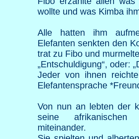
Fibo
erzählte allen was
wollte und was
Kimba
ihm
Alle hatten ihm aufme
Elefanten senkten den K
trat zu
Fibo
und murmelte
„Entschuldigung“, oder: „
Jeder von ihnen reicht
Elefantensprache *Freund
Von nun an lebten der k
seine afrikanischen
miteinander.
Sie spielten und albert