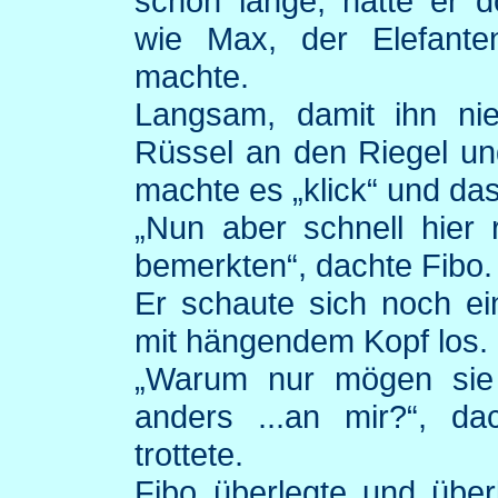
schon lange, hatte er 
wie Max, der Elefante
machte.
Langsam, damit ihn ni
Rüssel an den Riegel und
machte es „klick“ und das
„Nun aber schnell hier 
bemerkten“, dachte
Fibo
.
Er schaute sich noch e
mit hängendem Kopf los.
„Warum nur mögen sie 
anders ...an mir?“, d
trottete.
Fibo
überlegte und überl