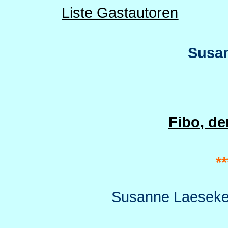
Liste Gastautoren
Susa
Fibo
, de
**
Susanne
Laesek